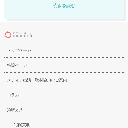
質な素材感、履き心地の良さが特徴してあげられます。フェ
続きを読む
ミニンでノーブルな雰囲気、身につけて動いている時に、1番
美しく見えるよう計算され尽くされた設計で、大人の女性の
魅力を最大限に引き出してくれるアイテムが多数。トレンド
に敏感な人々より絶大な信頼を得ています。パリらしいシッ
クでレディライク、デザイナーの思う究極の“美”を追求した結
果、固定概念にしばられることなく個性あふれるまるで芸術
トップページ
作品のような高い自由度も人気のひとつであるようです。ま
た個性的でありながらも、さまざまなスタイルに着まわせる
のも非常に高ポイントです。
特設ページ
メディア出演・取材協力のご案内
コラム
買取方法
-
宅配買取