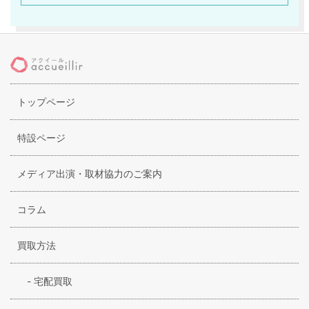
の尋常ではないセンスの良さを見た他の女優やスタッフより
アクセサリーデザイナーになることを勧められ、はじめたの
が後の「ロイヤルオーダー」となるブランドでした。彼女の
ブランドコンセプトは「ロックとファッションの融合」。そ
のためモチーフは、パンクの本場、英国の王朝の伝統や歴史
トップページ
にまつわるものが多く見受けられ多用されています。もちろ
んアメリカのメタルなどを彷彿とさせるスカルアイテムなど
も豊富でキュートな女性たちから注目を集めています。
特設ページ
メディア出演・取材協力のご案内
コラム
買取方法
-
宅配買取