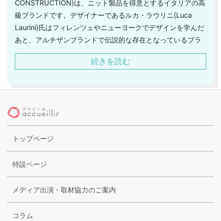
CONSTRUCTION)は、ニット製品を得意とするイタリアの高
級ブランドです。デザイナーであるルカ・ラウリニ(Luca
Laurini)氏はフィレンツェやニューヨークでデザインを学んだ
あと、アルチザンブランドで伝説的な存在となっているブラ
ンドカルぺディエム(C-DIEM)にて商品の生産管理を担当。父
続きを読む
がニットの生産会社を経営していたこともあり、その後ニッ
トに特化した同ブランドをスタートさせました。体に沿うよ
うに計算されて作られたニットセーターなどは、独自のニッ
ト織機を使用し非常に強度が高く裾は仕付けなくともほつれ
ることはありません。そのため多くのアイテムはリバーシブ
ルで着用することができ、タグは背中の部分に開けられた穴
トップページ
にワイヤーを通す形で取り外すことが可能です。その他布帛
製品にも定評があり、セットアップスーツからコートまでシ
ンプルかつテクニックで魅せる独自の世界観が魅力です。
特設ページ
メディア出演・取材協力のご案内
コラム