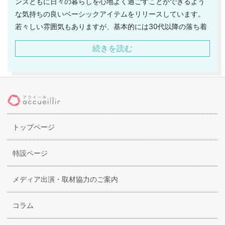
ンズともに日々の暮らしを心地よく過ごすことができるよう
な気持ちの良いベーシックアイテムをリリースしています。
若々しい雰囲気もありますが、基本的には30代以降の落ち着
き世代をターゲットにしており、シンプルな中にも少しこだ
続きを読む
わりあるディテールを取り込んだりしてオシャレを意識、も
ちろんストレスなく着こなせるのは素材のクオリティーにも
こだわりがあるからで、様々なファッションを通過してきた
方にも納得できる存在です。ベーシックラインがメインとは
いえ、ラインナップは広くちょっとしたお出かけ、レストラ
ンでの食事などにも使えるフォーマルでエレガントなアイテ
トップページ
ムもリリース、シンプルながら非常に洗練されたシルエット
を提示することもできるのです。株式会社金万からは他にも
ハリス・グレース、また海外のブランドも扱っています。
特設ページ
メディア出演・取材協力のご案内
コラム