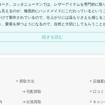
ヨーク。ユッタニューマンでは、レザーアイテムを専門的に取
も言えるのが、徹底的にハンドメイドにこだわっているという
かけて製作されているので、仕上がりには温もりさえも感じる
き、愛着を持つようになるので、自然と大切にしてもらうこと
ます。ユッタニューマンの代名詞的存在となっているのはサン
続きを読む
グなどを取り扱っています。トレンドに左右されることなく、
業界をけん引している存在にもなっており、注目されているブ
買取方法
店舗案
宅配買取
口コミ
内
出張買取
キャン