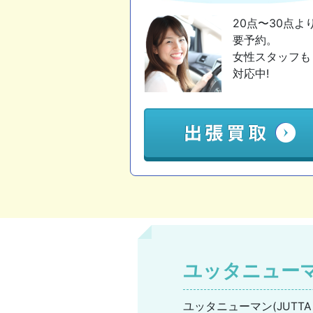
20点〜30点よ
要予約。
女性スタッフも
対応中!
ユッタニュー
ユッタニューマン(JUTT