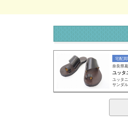
宅配買
奈良県
ユッタ
ユッタニ
サンダ