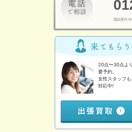
01
電話受付 9
20点〜30点よ
要予約。
女性スタッフも
対応中!