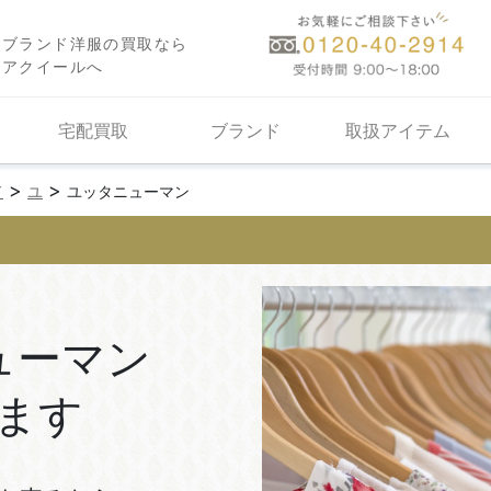
ブランド洋服の買取なら
アクイールへ
宅配買取
ブランド
取扱アイテム
>
>
ド
ユ
ユッタニューマン
ューマン
ます