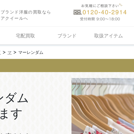
ブランド洋服の買取なら
アクイールへ
宅配買取
ブランド
取扱アイテム
>
>
ド
マ
マーレンダム
ンダム
ます