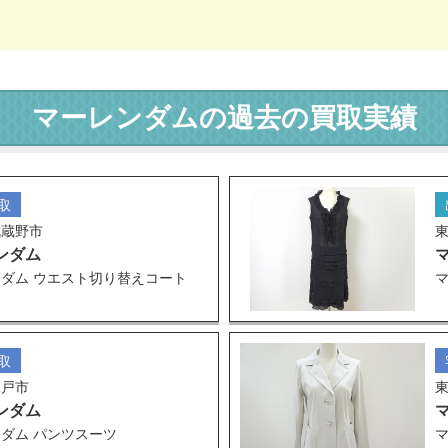
マーレンダムの過去の買取実績
取
武蔵野市
ンダム
ダム ウエスト切り替えコート
マ
取
水戸市
ンダム
ダム パンツスーツ
マ