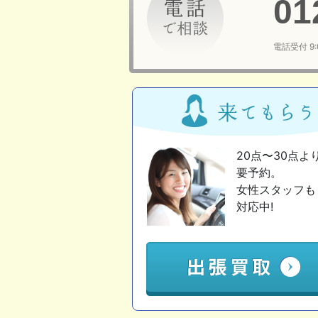
01
電話受付 9
20点〜30点よ
要予約。
女性スタッフも
対応中!