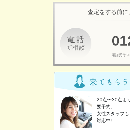
査定をする前に
01
電話受付 9
20点〜30点よ
要予約。
女性スタッフも
対応中!