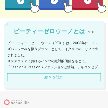
ピーティーゼロウーノとは
PT01
ピー・ティー・ゼロ・ウーノ（PT01）は、2008年に、メン
ズパンツのみを扱うブランドとして、イタリアのトリノで生
まれました。
メンズウェアにおけるパンツの絶対的価値をもとに、
「Fashion & Passion（ファッションと情熱）」をコンセプ
トとして誕生しました。
続きを読む
「モード」「クラシック」「職人技」「トレンド」「伝統」
「ファッション」などをキーワードに、計算し尽くされたパ
ンツを多く展開しています。
足を美しく見せてくれるシルエットや、ボディラインに寄り
添うような贅沢な質感のパンツを多く生み出してきました。