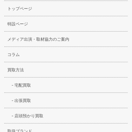
ピー・ティー・ゼロ・ウーノ（PT01）では、イタリアブラン
トップページ
ドの特色でもある遊び心あふれる鮮やかな色使いや、小粋な
センス、さまざまなシーンで活躍できるパンツのラインナッ
プの豊富さが楽しめます。
特設ページ
メディア出演・取材協力のご案内
コラム
買取方法
-
宅配買取
-
出張買取
-
店頭預かり買取
取扱ブランド