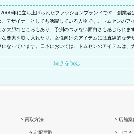
)は、2009年に立ち上げられたファッションブランドです。創業
)氏。同氏は、デザイナーとしても活躍している人物です。トムセンの
こか大胆なところもあり、予測のつかない面白さも感じられま
ンな要素を取り入れたり、女性向けのアイテムには直線的なデ
りになっています。日本においては、トムセンのアイテムは、
います。フランスのパリにおいては、ボン・マルシェやプラン
続きを読む
代の方の支持を得ることができています。創業者は、クロエで
レ氏のもとで、アシスタントとしてキャリアを積んでいます。
買取方法
店舗案
宅配買取
口コミ