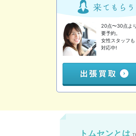
20点〜30点よ
要予約。
女性スタッフも
対応中!
トムセンとは
T