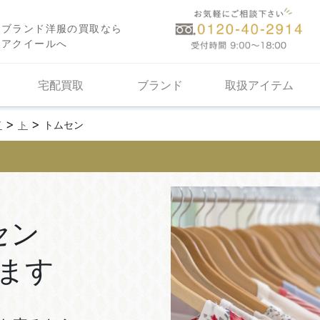
ブランド洋服の買取なら
アクイールへ
宅配買取
ブランド
取扱アイテム
>
>
ド
ト
トムセン
セン
ます