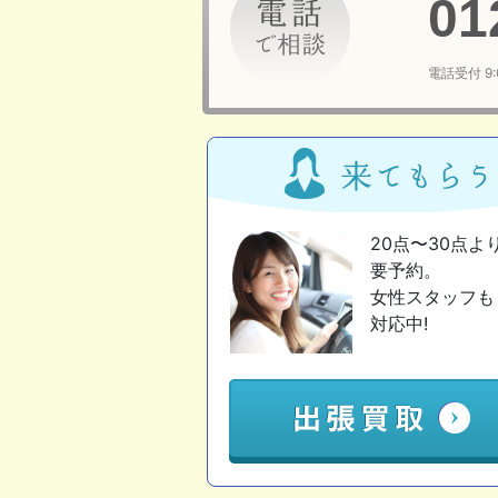
01
電話受付 9
20点〜30点よ
要予約。
女性スタッフも
対応中!