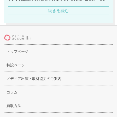
ツィオーネ社。ダノリスは、ファクトリーブランドとしても
続きを読む
活躍しています。アイテムの取扱いについては、セレクトシ
ョップなどがメインとなっています。また、ダノリスのアイ
テムの素材に関しては、糸の段階からこだわりを持って選び
抜いています。更に、加工や装飾など、全ての製造工程は、
イタリア国内で完結させています。その徹底した管理によ
り、ダノリスのクオリティの高さを守り続けることができて
トップページ
いるのです。そして、シーズン毎に細かい部分を改良し、改
善させています。より着心地の良いニットウェアを生み出す
ことに、日々真剣に取り組んでいます。
特設ページ
メディア出演・取材協力のご案内
コラム
買取方法