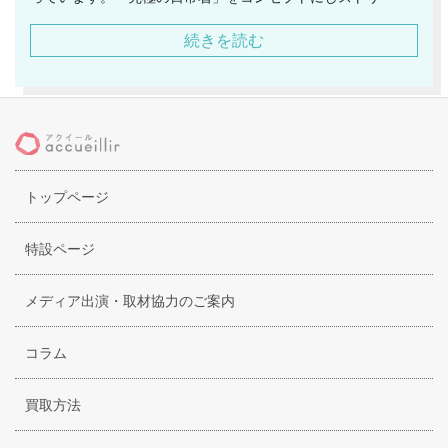
ト、アウトドアファッションを展開しており、20代～30代の
続きを読む
男性に人気が高く、スタイリッシュで洗練されたファッショ
ンを手掛けています。また、備長炭を生地にいれたジャケッ
トは特に人気が高く、ファッションデザインだけでなく、機
能性にもこだわりがあるブランドとして注目度も高いです。
他にも音楽やアートなどの様々な分野ともコラボを行ってお
り、常に新しいデザインを追求しているソフネットは機能性
トップページ
とデザインの絶妙さが裏原系ブームが過ぎ去った今でも根強
いファンが多いブランドとしても有名です。シンプルなジャ
ケットから、デザイン性の高いシャツまでどのアイテムにも
特設ページ
機能性が携わっており、お洒落と便利を兼ね備えたファッシ
ョンが楽しめます。
メディア出演・取材協力のご案内
コラム
買取方法