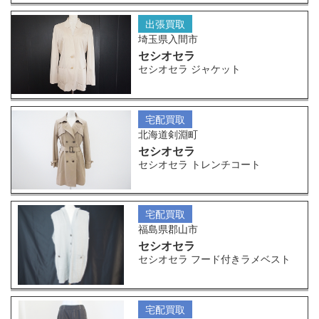
出張買取
埼玉県入間市
セシオセラ
セシオセラ ジャケット
宅配買取
北海道剣淵町
セシオセラ
セシオセラ トレンチコート
宅配買取
福島県郡山市
セシオセラ
セシオセラ フード付きラメベスト
宅配買取