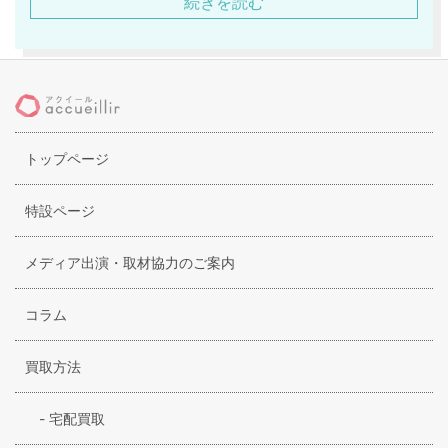
続きを読む
が多数存在しています。カッコよく決まるのがポイントで世
の女性達を魅了し続けています。適度に流行も取り入れてお
り、着た時のシルエットや着心地の良さにもこだわっている
ところが特徴で本物にこだわる人にはオススメなブランドで
す。素材や縫製も高クオリティであるため、オシャレなだけ
ではなく、耐久性にも優れており衝撃も受けづらく作られて
トップページ
いますので安心して着ることが出来ます。男女ともに支持さ
れているブランドです。芸能人も愛用しています。セシオセ
ラは、
特設ページ
メディア出演・取材協力のご案内
コラム
買取方法
-
宅配買取