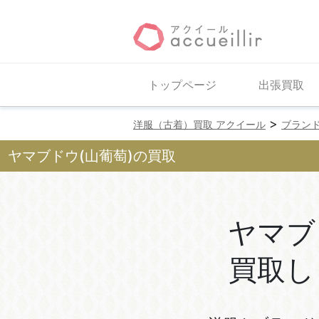
トップページ
出張買取
>
洋服（古着）買取 アクイール
ブラン
ヤマブドウ(山葡萄)の買取
ヤマブ
買取し