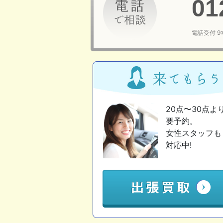
01
電話受付 9
20点〜30点よ
要予約。
女性スタッフも
対応中!