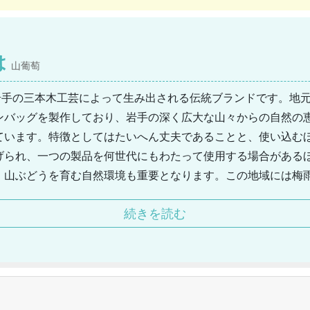
は
山葡萄
、岩手の三本木工芸によって生み出される伝統ブランドです。地
ンバッグを製作しており、岩手の深く広大な山々からの自然の
ています。特徴としてはたいへん丈夫であることと、使い込む
げられ、一つの製品を何世代にもわたって使用する場合がある
、山ぶどうを育む自然環境も重要となります。この地域には梅
他の地域よりも強くしなやかな木々の成長を促進させてくれ、
続きを読む
く生活に取り入れているのです。百貨店やイベントの催しでは
雑誌にも掲載されるようになり、そのデザイン性と人々の英知