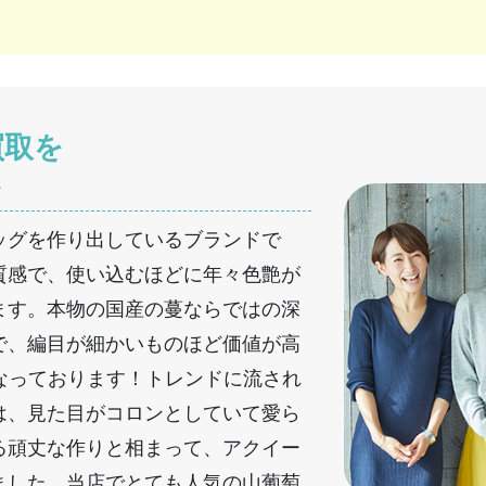
買取を
へ
ッグを作り出しているブランドで
質感で、使い込むほどに年々色艶が
ます。本物の国産の蔓ならではの深
で、編目が細かいものほど価値が高
となっております！トレンドに流され
は、見た目がコロンとしていて愛ら
る頑丈な作りと相まって、アクイー
ました。当店でとても人気の山葡萄