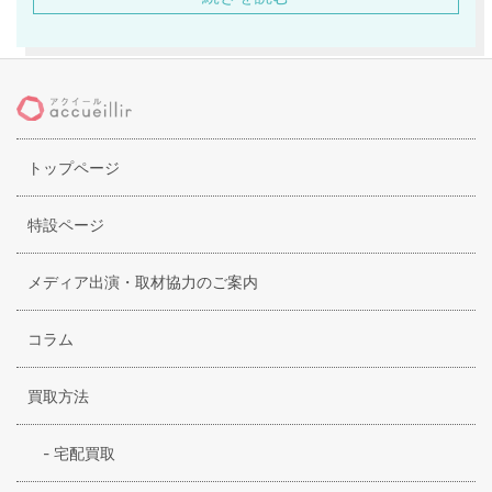
サルトリオ（Sartorio）独自の魅力を感じることができるの
は、それぞれのモデルが持つ、確固たるこだわりとスタイ
ル。
意図的に芯を入れずに仕立てるジャケットや、古典的ながら
もアーバンさを上手に取り入れているイタリアっぽさがあふ
れる上品なシルエット、太陽の国ならではの遊びのある柄や
トップページ
色使いなどではないでしょうか。
ナポリの職人による丁寧で確かな手作業、そして、機械によ
る工程を上手にミックスした高品質のアイテムも、世界を舞
特設ページ
台に名を馳せる理由です。
メディア出演・取材協力のご案内
コラム
買取方法
-
宅配買取