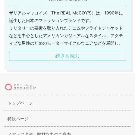
ザリアルマッコイズ（The REAL McCOY'S）は、1990年に
誕生した日本のファッションブランドです。
ミリタリーの要素を取り入れたデニムやフライトジャケット
などを中心としたアメリカンカジュアルなスタイル、アクテ
ィブな男性のためのモーターサイクルウェアなどを展開し、
カジュアル路線のリアルクローズを手がけるブランドとし
続きを読む
て、ファッションに敏感な多くの日本男性からの支持を得て
います。
ザリアルマッコイズ（The REAL McCOY'S）が提案する、古
き良きアメリカを思わせるアイテム展開は、数々のメディア
でも積極的に取り上げられ、1990年代の日本のファッション
シーンで大きな役割を担ってきました。
トップページ
その人気ぶりは、アイテム完売は当たり前、予約販売にも注
文が殺到というほど。
現在もデニム好きな男性やアメカジファッション特集には欠
特設ページ
かせないブランドのひとつです。
メディア出演・取材協力のご案内