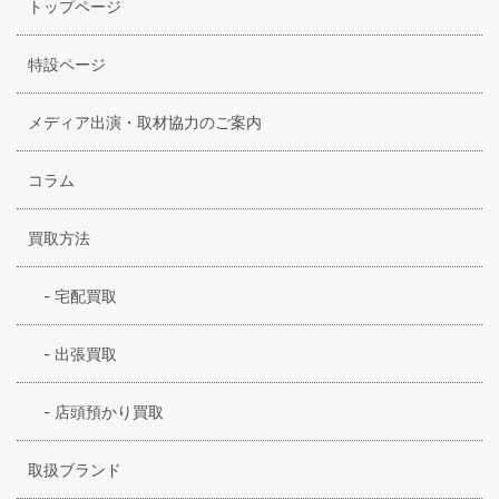
トップページ
り、冬の悪天候にも快適な足回りを保ってくれます。コロン
ビアは、アウトドアを楽しむ方はもちろん、カジュアルファ
ッションが好きな男女に人気のあるブランドです。
特設ページ
メディア出演・取材協力のご案内
コラム
買取方法
-
宅配買取
-
出張買取
-
店頭預かり買取
取扱ブランド