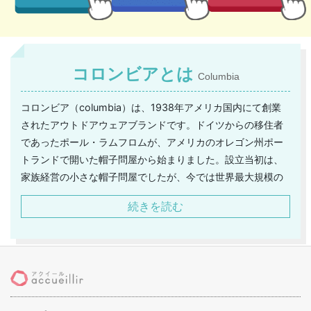
コロンビアとは
Columbia
コロンビア（columbia）は、1938年アメリカ国内にて創業
されたアウトドアウェアブランドです。ドイツからの移住者
であったポール・ラムフロムが、アメリカのオレゴン州ポー
トランドで開いた帽子問屋から始まりました。設立当初は、
家族経営の小さな帽子問屋でしたが、今では世界最大規模の
アウトドアウェアブランドに成長しています。コロンビア
続きを読む
は、高い機能性と耐久性を兼ね備えた自然の厳しい環境に耐
えうる野外専用ウェアを製造しています。さらに、機能性だ
けでなくスタイリッシュなデザインや豊富なカラーバリエー
ションで、普段使いができるのも特徴のひとつです。定番の
ジャケットをはじめ、ブーツやバッグなど雑貨類も豊富。ブ
ーツは独自の防水透湿機能「OMNI TECH」を採用してお