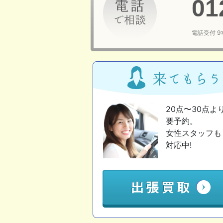
01
電話受付 9
20点〜30点よ
要予約。
女性スタッフも
対応中!