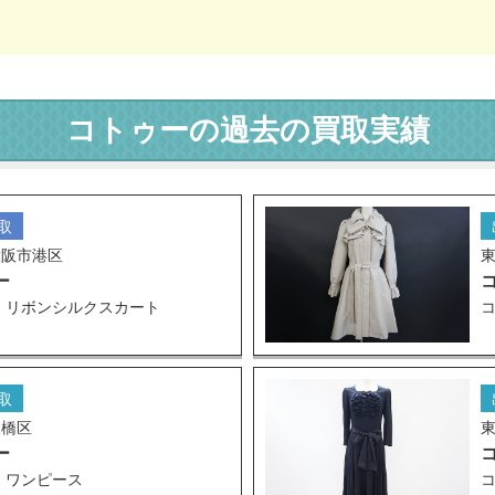
コトゥーの過去の買取実績
取
大阪市港区
ー
 リボンシルクスカート
取
板橋区
ー
 ワンピース