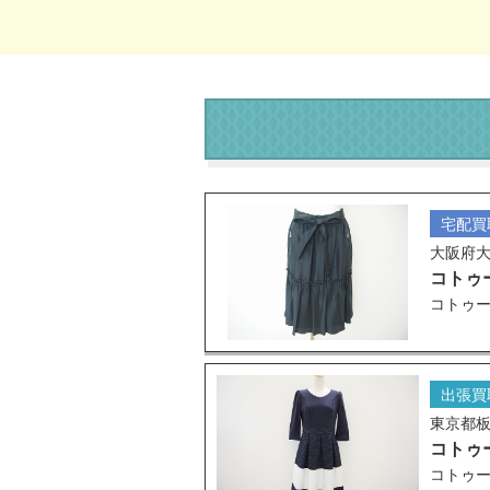
宅配買
大阪府
コトゥ
コトゥー
出張買
東京都
コトゥ
コトゥー