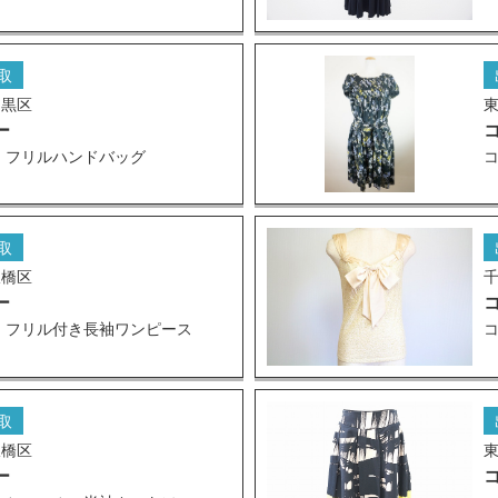
取
目黒区
ー
 フリルハンドバッグ
取
板橋区
ー
 フリル付き長袖ワンピース
取
板橋区
ー