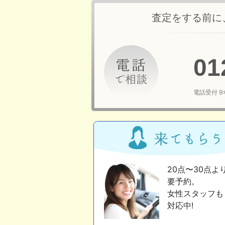
査定をする前に
01
電話受付 9
20点〜30点よ
要予約。
女性スタッフも
対応中!