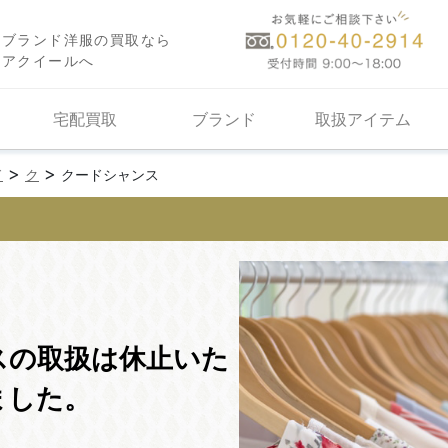
ブランド洋服の買取なら
アクイールへ
宅配買取
ブランド
取扱アイテム
>
>
ド
ク
クードシャンス
スの取扱は休止いた
ました。