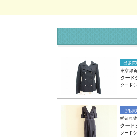
出張買
東京都
クード
クードシ
宅配買
愛知県
クード
クードシ