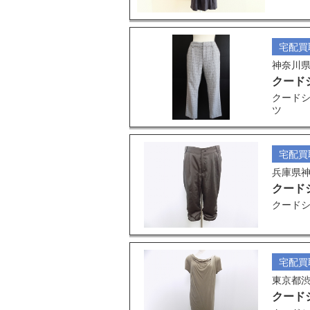
宅配買
神奈川
クード
クードシ
ツ
宅配買
兵庫県
クード
クードシ
宅配買
東京都
クード