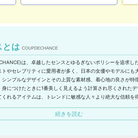
スとは
COUPDECHANCE
DECHANCE)は、卓越したセンスとゆるぎないポリシーを追求
ストやセレブリティに愛用者が多く、日本の女優やモデルにも
、シンプルなデザインとその上質な素材感、着心地の良さが特
、身につけたときに1番美しく見えるよう計算され尽くされたデ
てくれるアイテムは、トレンドに敏感な人々より絶大な信頼を
イク、デザイナーの思う究極の“美”を追求した結果、固定概念
続きを読む
ーディネートを可能にした、高い自由度も人気のひとつである
まざまなスタイルに着まわせるのも非常に高ポイントです。