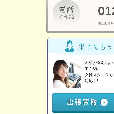
01
電話受付 9
20点〜30点よ
要予約。
女性スタッフも
対応中!