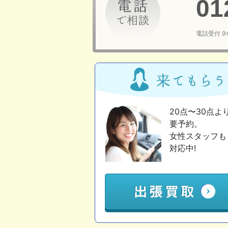
01
電話受付 9
20点〜30点よ
要予約。
女性スタッフも
対応中!