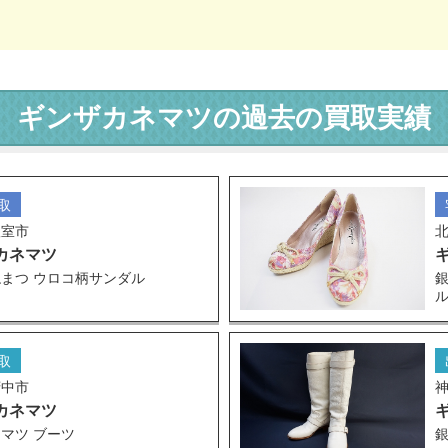
ギンザカネマツの過去の買取実績
取
根室市
カネマツ
まつ ウロコ柄サンダル
取
府中市
カネマツ
マツ ブーツ
銀