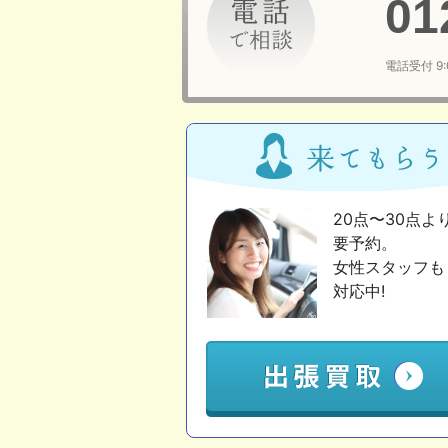
01
電話受付 9
20点〜30点よ
要予約。
女性スタッフも
対応中!