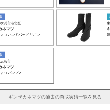
取
県横浜市港北区
カネマツ
まつ ハンドバッグ リボン
銀
取
東広島市
カネマツ
まつ パンプス
ギンザカネマツの
過去の買取実績一覧を見る