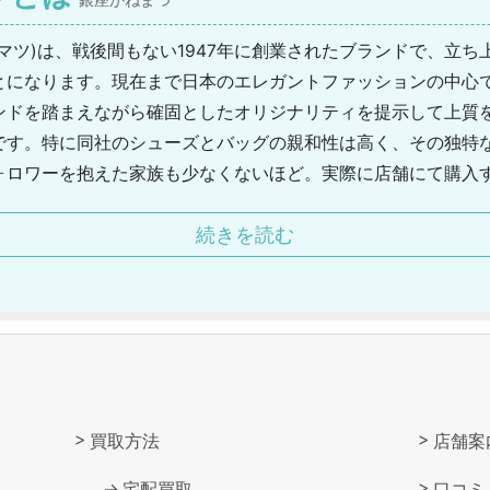
銀座かねまつ
マツ)は、戦後間もない1947年に創業されたブランドで、立
とになります。現在まで日本のエレガントファッションの中心
ンドを踏まえながら確固としたオリジナリティを提示して上質
です。特に同社のシューズとバッグの親和性は高く、その独特
ォロワーを抱えた家族も少なくないほど。実際に店舗にて購入
た最適な調整を行ったりしますし、またデザインだけでなく時
続きを読む
型の開発を怠らない姿勢は、本来すべてのシューズ販売店が見
まつには他にも年代やライフスタイル別にブランド展開してお
」、国内外のシューズや雑貨を扱うセレクトラインの「Masu
買取方法
店舗案
宅配買取
口コミ