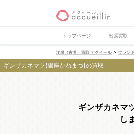
トップページ
出張買取
>
洋服（古着）買取 アクイール
ブラン
ギンザカネマツ(銀座かねまつ)の買取
ギンザカネマ
し