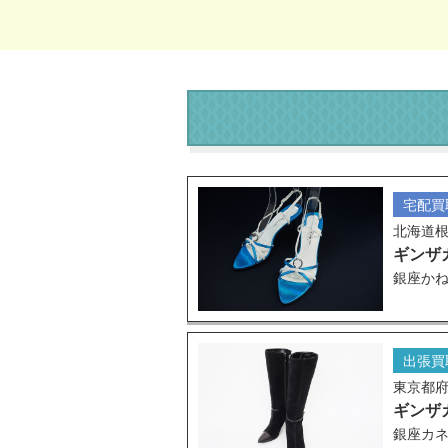
宅配買
北海道
ギンザ
銀座かね
出張買
東京都
ギンザ
銀座カネ