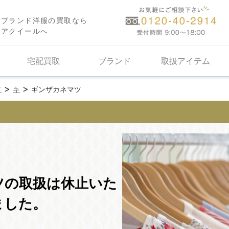
ブランド洋服の買取なら
アクイールへ
宅配買取
ブランド
取扱アイテム
>
>
ド
キ
ギンザカネマツ
ツの取扱は休止いた
ました。