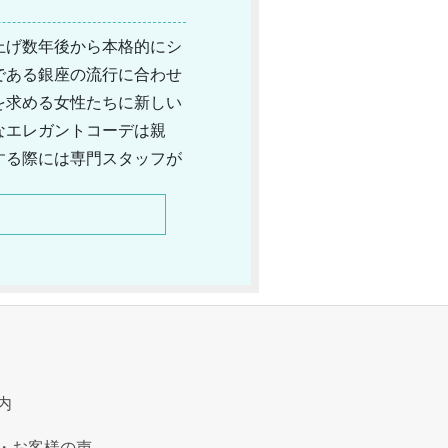
ち上げ数年後から本格的にシ
である銀座の流行に合わせ
を求める女性たちに新しい
なエレガントコーデは親
する際には専門スタッフが
代ごとに変化する日本人女
習わなくてはならないもの
り、よりトレンドフォロー
mi」があります。
内
・お客様の声