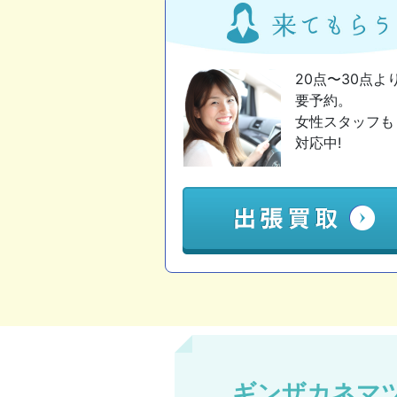
20点〜30点よ
要予約。
女性スタッフも
対応中!
ギンザカネマ