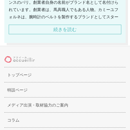
ンスのパリ。創業者自身の名前がブランド名として名付けら
れています。創業者は、馬具職人でもある人物。カミーユフ
ォルネは、腕時計のベルトを製作するブランドとしてスター
トしており、品質の良さと仕上げの丁寧さで、一躍有名にな
続きを読む
り、人気に火が付きました。レザーの美しさを最大限に引き
出しています。2002年には、耐久性に優れた素材を用いたベ
ルトを発表しており、更に認知度を高めることとなりまし
た。その後も、ガルーシャやパイソンなど、様々な素材を用
いたベルトを発表しています。そして、2007年には、時計の
ベルトを製作するブランドの枠を超えて、バッグを発表しま
トップページ
した。それだけではなく、財布やアクセサリー、名刺入れな
ど、様々なアイテムを展開するブランドに成長を遂げていま
す。ヴァン クリーフ＆アーペルやフランク ミュラーなども、
特設ページ
カミーユフォルネのベルトを採用しています。
メディア出演・取材協力のご案内
コラム