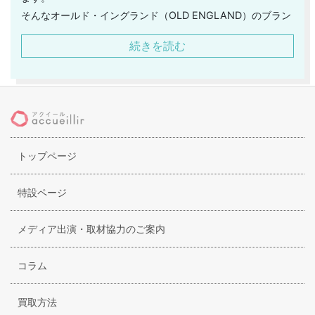
そんなオールド・イングランド（OLD ENGLAND）のブラン
ドとしての始まりは、1867年に遡ります。
続きを読む
その後、長い時間を経てから、満を持して1990年に日本に初
上陸し、フランスとイギリスの魅力を兼ね揃えた唯一のブラ
ンドとして愛され続けています。
品の良いジャケットなどをベースに繰り広げられる絶妙なマ
ニッシュさとフェミニンさの融合や、クラシックな表情を見
せるレディライクなアイテム、凛とした女性の強さを覗き見
トップページ
ることができるアイテムなど、古き良き伝統を感じることの
できる風貌はそのままに、現代にふんわりと溶け込めるアイ
テムをメインに提案しています。
特設ページ
メディア出演・取材協力のご案内
コラム
買取方法