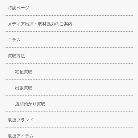
クリアしている唯一のブランドです。ホリの浅いアジア人向
特設ページ
け設計もあり、”JAPAN FIT”とよはれるデザイン展開で、日
本人のスポーツライフを支えています。
メディア出演・取材協力のご案内
コラム
買取方法
-
宅配買取
-
出張買取
-
店頭預かり買取
取扱ブランド
取扱アイテム