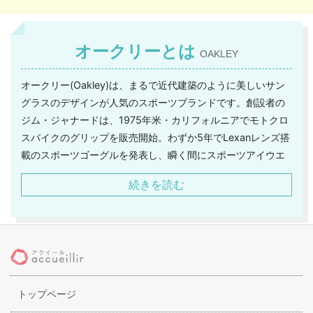
オークリーとは
OAKLEY
オークリー(Oakley)は、まるで近代建築のように美しいサン
グラスのデザインが人気のスポーツブランドです。創設者の
ジム・ジャナードは、1975年米・カリフォルニアでモトクロ
スバイクのグリップを販売開始。わずか5年でLexanレンズ搭
載のスポーツゴーグルを発表し、瞬く間にスポーツアイウエ
アブランドとして頭角をあらわします。マラソンや野球など
続きを読む
アウトドアスポーツのパフォーマンスの邪魔をしない、顔に
フィットして軽くてズレない設計と高機能レンズは、まさに
「Technology Wrapped in Art」（芸術的なデザインによっ
て包括された技術）の企業コンセプトそのものです。(ちなみ
にOakleyはジムの愛犬の名前。)代表するアイテムはもちろん
サングラス。どんなに日差しが強い場面でも、起伏(地面の高
トップページ
低)や奥行きが見やすいレンズと、軽量メタルフレームでアメ
リカのアイウェア工業規格ANSI Z87.1の8項目全てを完全に