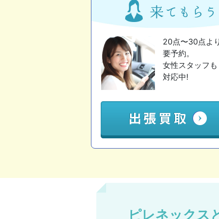
20点〜30点よ
要予約。
女性スタッフも
対応中!
ピレネックス