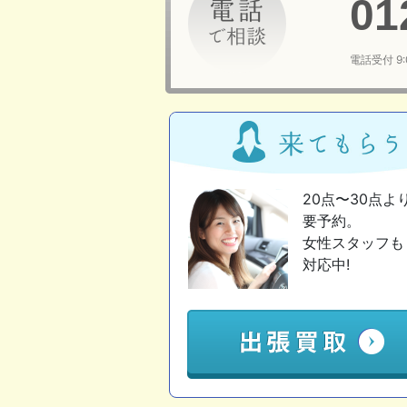
01
電話受付 9
20点〜30点よ
要予約。
女性スタッフも
対応中!