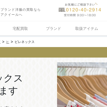
ブランド洋服の買取なら
アクイールへ
宅配買取
ブランド
取扱アイテム
>
>
ド
ヒ
ピレネックス
ックス
ます