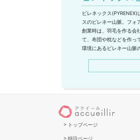
ピレネックス(PYREN
スのピレネー山脈。フォ
創業時は、羽毛を作る会
て、布団や枕などを作っ
環境にあるピレネー山脈
を画するほど高くなって
め、高い人気を誇っていま
に取り組んでいます。原
カーへと成長を遂げてい
トップページ
特設ページ