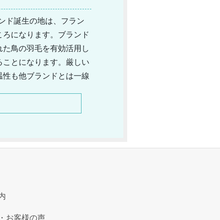
ランド誕生の地は、フラン
ころになります。ブランド
れた鳥の羽毛を有効活用し
ることになります。厳しい
温性も他ブランドとは一線
軽いので使い勝手も良いた
アイテムの展開にも積極的
、フランスを代表するメー
内
・お客様の声