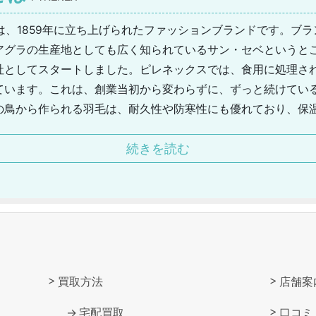
EX)は、1859年に立ち上げられたファッションブランドです。ブ
アグラの生産地としても広く知られているサン・セベというと
社としてスタートしました。ピレネックスでは、食用に処理さ
ています。これは、創業当初から変わらずに、ずっと続けてい
の鳥から作られる羽毛は、耐久性や防寒性にも優れており、保
います。その羽毛で作られるダウンは、非常に暖かく、しかも
続きを読む
す。1990年以降は、ピレネックスのブランド名を使用した
毛だけではなく、生産も自社工場において一貫して行っており
ます。
買取方法
店舗案
宅配買取
口コミ