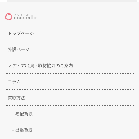
能性を損なうことなく、着心地の良さを追求したアイテムを
次々に発表しています。イリアンローブが得意とする不変的
なデザインは、ヴィンテージウェアの編み方に強くインスパ
イアされたものとなっています。無縫製編み機を用いてアイ
トップページ
テムの製作を行なっており、立体感があって美しいフォルム
の洋服へと仕上げています。新作の展開にも積極的に取り組
んでおり、今後も期待されているブランドです。
特設ページ
メディア出演・取材協力のご案内
コラム
買取方法
-
宅配買取
-
出張買取