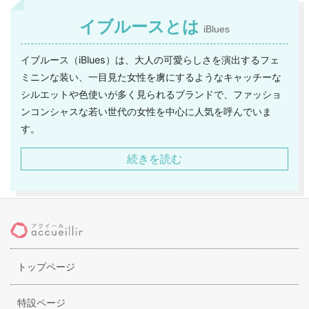
イブルースとは
iBlues
イブルース（iBlues）は、大人の可愛らしさを演出するフェ
ミニンな装い、一目見た女性を虜にするようなキャッチーな
シルエットや色使いが多く見られるブランドで、ファッショ
ンコンシャスな若い世代の女性を中心に人気を呼んでいま
す。
そんなイブルース（iBlues）のはじまりは以外と古い1975
続きを読む
年。
マックス・マーラ（Max Mara）が手がけるラインのひとつ
として誕生し、マックス・マーラ（Max Mara）の代名詞と
も言えるニットウェアとのコーディネートを視野に入れたア
イテムなどを展開しはじめたのがはじまりです。
現在はトータルコーディネートの可能なさまざまなアイテム
トップページ
を展開していて、ストーリー性のあるどこかノスタルジック
なウェアやキッチュなデザインを全面に押し出した可愛らし
いアイテムなどが揃っています。
特設ページ