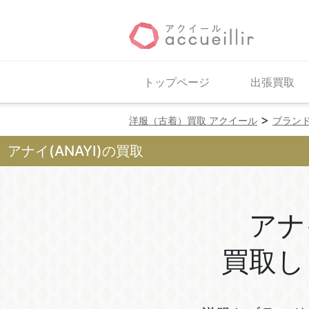
トップページ
出張買取
>
洋服（古着）買取 アクイール
ブラン
アナイ(ANAYI)の買取
アナ
買取し