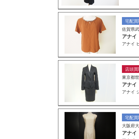
宅配買
佐賀県
アナイ
アナイ 
店頭買
東京都
アナイ
アナイ 
宅配買
大阪府
アナイ