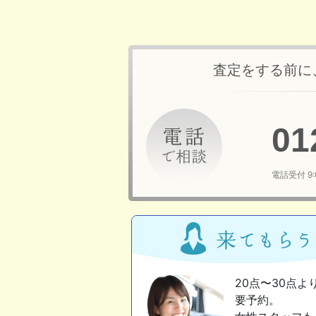
査定をする前に
01
電話受付 9
20点〜30点よ
要予約。