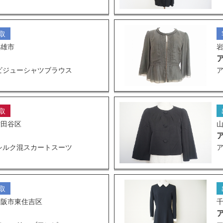
取
武雄市
ビジューシャツブラウス
ア
取
世田谷区
シルク混スカートスーツ
取
大阪市東住吉区