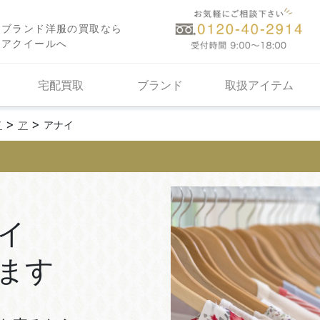
ブランド洋服の買取なら
アクイールへ
宅配買取
ブランド
取扱アイテム
>
>
ド
ア
アナイ
イ
ます