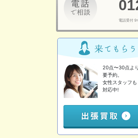
01
電話受付 9
20点〜30点よ
要予約。
女性スタッフも
対応中!