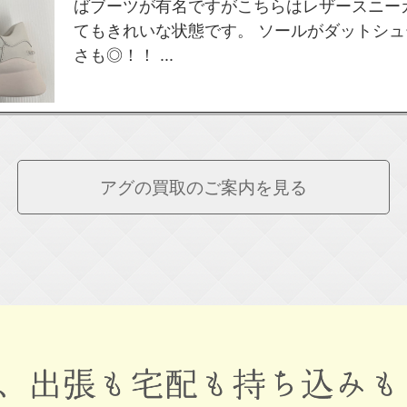
ばブーツが有名ですがこちらはレザースニー
てもきれいな状態です。 ソールがダットシ
さも◎！！ ...
アグの
買取のご案内を見る