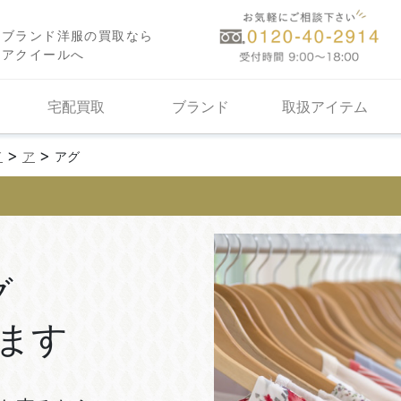
ブランド洋服の買取なら
アクイールへ
宅配買取
ブランド
取扱アイテム
>
>
ド
ア
アグ
グ
ます