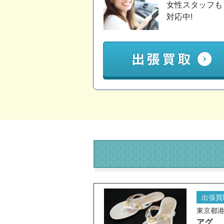
女性スタッフも
対応中!
出張買
東京都
アグ