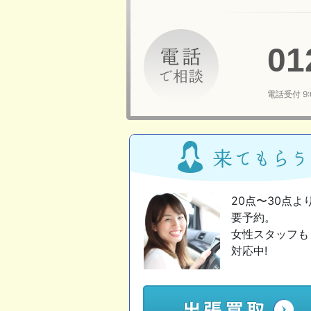
01
電話受付 9
20点〜30点よ
要予約。
女性スタッフも
対応中!