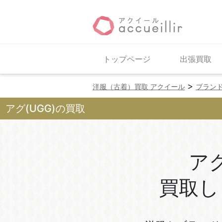
トップページ
出張買取
>
洋服（古着）買取 アクイール
ブラン
アグ(UGG)の買取
ア
買取し